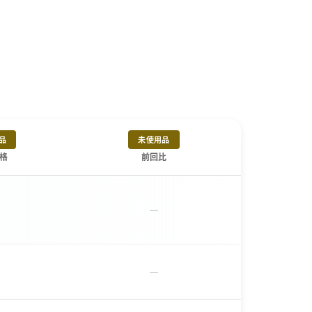
品
未使用品
格
前回比
－
－