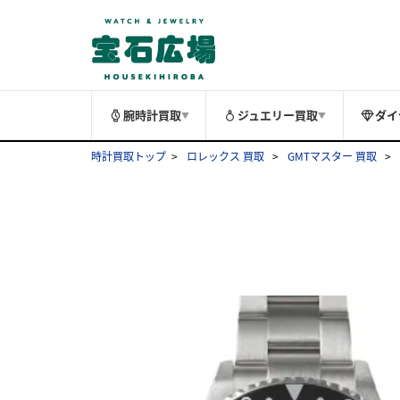
腕時計買取
ジュエリー買取
ダイ
▼
▼
時計買取トップ
ロレックス 買取
GMTマスター 買取