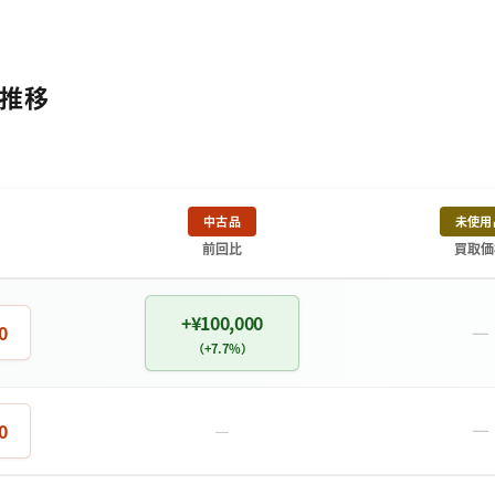
額推移
中古品
未使用
前回比
買取価
+¥100,000
－
0
（+7.7%）
－
0
－