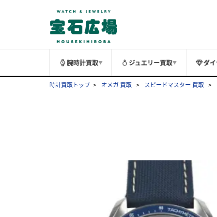
腕時計買取
ジュエリー買取
ダイ
▼
▼
時計買取トップ
オメガ 買取
スピードマスター 買取