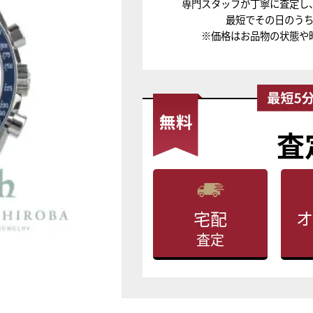
専門スタッフが丁寧に査定し
最短でその日のう
※価格はお品物の状態や
査
オ
宅配
査定