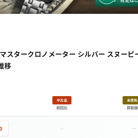
マスタークロノメーター シルバー スヌーピー
額推移
中古品
未使用
前回比
買取価
－
0
－