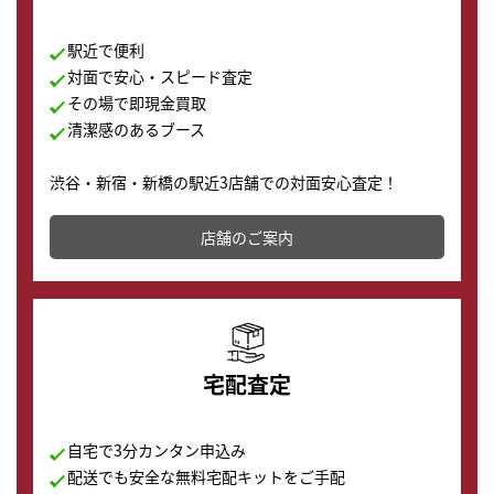
駅近で便利
対面で安心・スピード査定
その場で即現金買取
清潔感のあるブース
渋谷・新宿・新橋の駅近3店舗での対面安心査定！
その場で現金買取致します。渋谷本店では、時計販売の
店舗を併設しており、下取りに出してお得に新しい時計
店舗のご案内
の購入もできます♪
宅配査定
自宅で3分カンタン申込み
配送でも安全な無料宅配キットをご手配