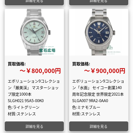
詳細を見る
詳細を見る
買取価格:
買取価格:
〜￥800,000円
〜￥900,000円
エボリューション9コレクショ
エボリューション9コレクショ
ン「厳美渓」 マスターショッ
ン「水面」 セイコー創業140
プ限定1000本
周年記念限定 世界限定2021本
SLGH021 9SA5-00K0
SLGA007 9RA2-0AA0
色:ライトグリーン
色:ミナモブルー
材質:ステンレス
材質:ステンレス
詳細を見る
詳細を見る