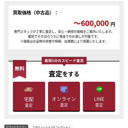
買取価格（中古品）：
〜600,000
円
専門スタッフが丁寧に査定し、安心・納得の価格をご案内いたします。
最短でその日のうちに現金でのお渡しが可能です。
※価格はお品物の状態や時期、在庫数により変動いたします。
査定
をする
LINE
オンライン
宅配
査定
査定
査定
グランドセイコー
エボリューション9 コレクション