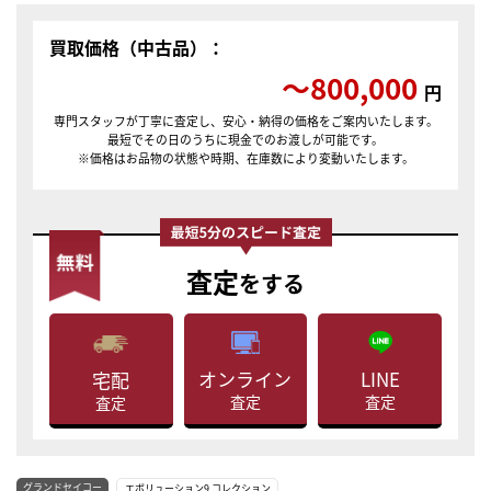
買取価格（中古品）：
〜800,000
円
専門スタッフが丁寧に査定し、安心・納得の価格をご案内いたします。
最短でその日のうちに現金でのお渡しが可能です。
※価格はお品物の状態や時期、在庫数により変動いたします。
査定
をする
LINE
オンライン
宅配
査定
査定
査定
グランドセイコー
エボリューション9 コレクション