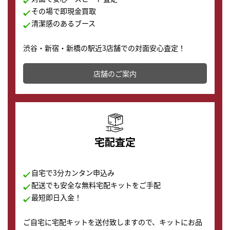
その場で即現金買取
清潔感のあるブース
渋谷・新宿・新橋の駅近3店舗での対面安心査定！
その場で現金買取致します。渋谷本店では、時計販売の
店舗を併設しており、下取りに出してお得に新しい時計
店舗のご案内
の購入もできます♪
宅配査定
自宅で3分カンタン申込み
配送でも安全な無料宅配キットをご手配
最短即日入金！
ご自宅に宅配キットを送付致しますので、キットにお品