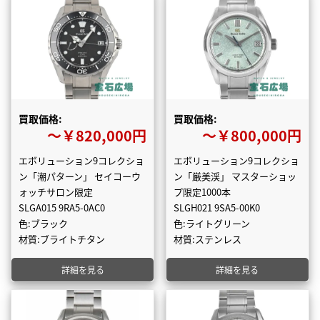
買取価格:
買取価格:
〜￥820,000円
〜￥800,000円
エボリューション9コレクショ
エボリューション9コレクショ
ン「潮パターン」 セイコーウ
ン「厳美渓」 マスターショッ
ォッチサロン限定
プ限定1000本
SLGA015 9RA5-0AC0
SLGH021 9SA5-00K0
色:ブラック
色:ライトグリーン
材質:ブライトチタン
材質:ステンレス
詳細を見る
詳細を見る