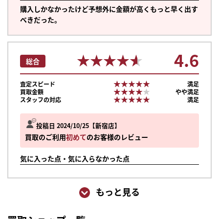
購入しかなかったけど予想外に金額が高くもっと早く出す
べきだった。
4.6
★★★★★
★★★★★
総合
★★★★★
★★★★★
査定スピード
満足
★★★★★
★★★★★
買取金額
やや満足
★★★★★
★★★★★
スタッフの対応
満足
投稿日 2024/10/25
新宿店
買取のご利用
初めて
のお客様のレビュー
気に入った点・気に入らなかった点
もっと見る
まずは
かんたん30秒でお試し査定