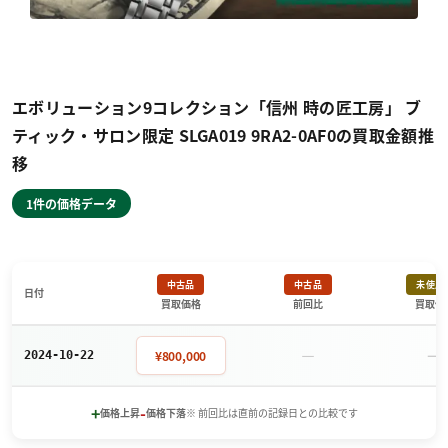
エボリューション9コレクション「信州 時の匠工房」 ブ
ティック・サロン限定 SLGA019 9RA2-0AF0の買取金額推
移
1件の価格データ
中古品
中古品
未使用
日付
買取価格
前回比
買取価
－
－
¥800,000
2024-10-22
+
-
価格上昇
価格下落
※ 前回比は直前の記録日との比較です