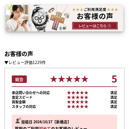
お客様の声
▼レビュー評価1229件
5
★★★★★
★★★★★
総合
★★★★★
★★★★★
来店問い合わせへの対応
満足
★★★★★
★★★★★
査定スピード
満足
★★★★★
★★★★★
買取金額
満足
★★★★★
★★★★★
スタッフの対応
満足
投稿日 2024/10/27
新橋店
買取のご利用
初めて
のお客様のレビュー