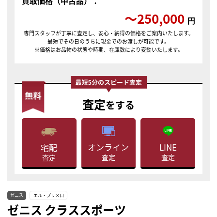
買取価格（中古品）：
〜250,000
円
専門スタッフが丁寧に査定し、安心・納得の価格をご案内いたします。
最短でその日のうちに現金でのお渡しが可能です。
※価格はお品物の状態や時期、在庫数により変動いたします。
査定
をする
LINE
オンライン
宅配
査定
査定
査定
ゼニス
エル・プリメロ
ゼニス クラススポーツ