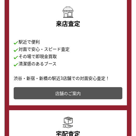
来店査定
駅近で便利
対面で安心・スピード査定
その場で即現金買取
清潔感のあるブース
渋谷・新宿・新橋の駅近3店舗での対面安心査定！
その場で現金買取致します。渋谷本店では、時計販売の
店舗を併設しており、下取りに出してお得に新しい時計
店舗のご案内
の購入もできます♪
宅配査定