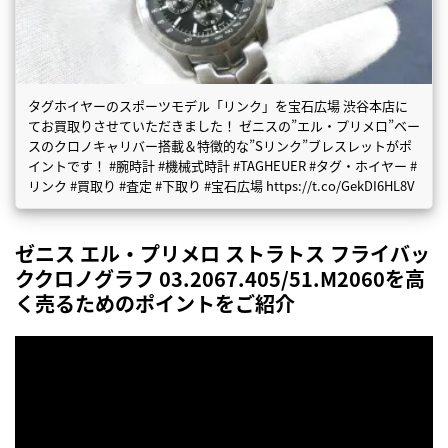
タグホイヤーのスポーツモデル「リンク」を宝石広場 渋谷本店に
てお買取りさせていただきました！ ゼニスの”エル・プリメロ”ベー
スのクロノキャリバー搭載＆特徴的な”Sリンク”ブレスレットがポ
イントです！ #腕時計 #機械式時計 #TAGHEUER #タグ・ホイヤー #
リンク #買取り #査定 #下取り #宝石広場 https://t.co/GekDI6HL8V
ゼニス エル・プリメロ ストラトス フライバッ
ククロノグラフ 03.2067.405/51.M2060を高
く売るためのポイントをご紹介