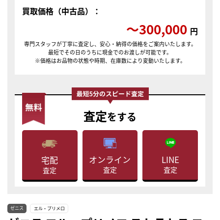
買取価格（中古品）：
〜300,000
円
専門スタッフが丁寧に査定し、安心・納得の価格をご案内いたします。
最短でその日のうちに現金でのお渡しが可能です。
※価格はお品物の状態や時期、在庫数により変動いたします。
査定
をする
LINE
オンライン
宅配
査定
査定
査定
ゼニス
エル・プリメロ