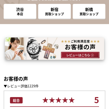
渋谷
新宿
新橋
本店
買取ショップ
買取ショップ
お客様の声
▼レビュー評価1229件
5
★★★★★
★★★★★
総合