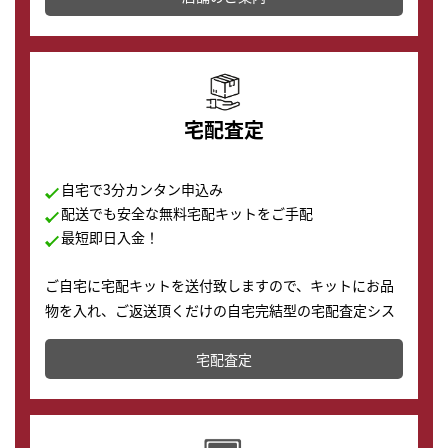
の購入もできます♪
宅配査定
自宅で3分カンタン申込み
配送でも安全な無料宅配キットをご手配
最短即日入金！
ご自宅に宅配キットを送付致しますので、キットにお品
物を入れ、ご返送頂くだけの自宅完結型の宅配査定シス
テムです。
宅配査定
配送でも簡単&安全に査定・買取に出すことが可能で
す。