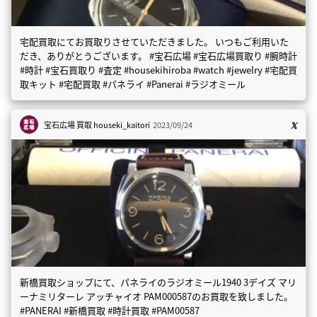
宅配買取にてお買取りさせていただきました。 いつもご利用いた
だき、ありがとうございます。 #宝石広場 #宝石広場買取り #腕時計
#時計 #宝石買取り #査定 #housekihiroba #watch #jewelry #宅配買
取キット #宅配買取 #パネライ #Panerai #ラジオミール
宝石広場 買取
houseki_kaitori
2023/09/24
新橋買取ショップにて、パネライのラジオミール1940 3デイズ マリ
ーナミリターレ アッチャイオ PAM000587のお買取を致しました。
#PANERAI #新橋買取 #時計買取 #PAM00587