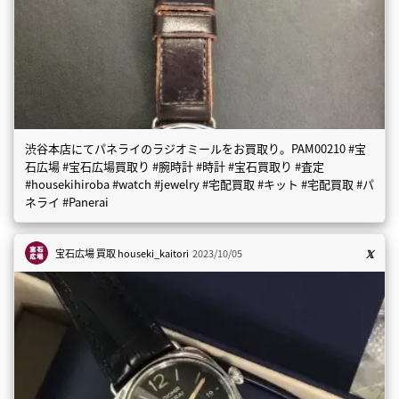
渋谷本店にてパネライのラジオミールをお買取り。PAM00210 #宝
石広場 #宝石広場買取り #腕時計 #時計 #宝石買取り #査定
#housekihiroba #watch #jewelry #宅配買取 #キット #宅配買取 #パ
ネライ #Panerai
宝石広場 買取
houseki_kaitori
2023/10/05