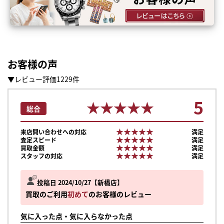
お客様の声
▼レビュー評価1229件
5
★★★★★
★★★★★
総合
★★★★★
★★★★★
来店問い合わせへの対応
満足
★★★★★
★★★★★
査定スピード
満足
★★★★★
★★★★★
買取金額
満足
★★★★★
★★★★★
スタッフの対応
満足
投稿日 2024/10/27
新橋店
買取のご利用
初めて
のお客様のレビュー
気に入った点・気に入らなかった点