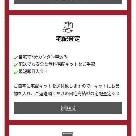
の購入もできます♪
宅配査定
自宅で3分カンタン申込み
配送でも安全な無料宅配キットをご手配
最短即日入金！
ご自宅に宅配キットを送付致しますので、キットにお品
物を入れ、ご返送頂くだけの自宅完結型の宅配査定シス
テムです。
宅配査定
配送でも簡単&安全に査定・買取に出すことが可能で
す。