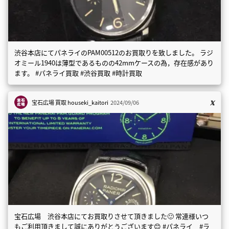
渋谷本店にてパネライのPAM00512のお買取りを致しました。 ラジ
オミール1940は薄型であるものの42mmケースの為，存在感があり
ます。 #パネライ買取 #渋谷買取 #時計買取
宝石広場 買取
houseki_kaitori
2024/09/06
宝石広場 渋谷本店にてお買取りさせて頂きました🙂 常連様いつ
もご利用頂きまして誠にありがとうございます😊 #パネライ #ラ