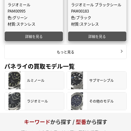
ラジオミール
ラジオミール ブラックシール
PAM00995
PAM00183
色:グリーン
色:ブラック
材質:ステンレス
材質:ステンレス
詳細を見る
詳細を見る
もっと見る
パネライの買取モデル一覧
ルミノール
サブマーシブル
ラジオミール
その他のモデル
キーワード
から探す /
型番
から探す