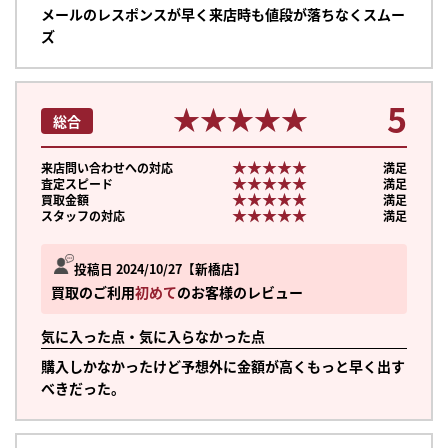
メールのレスポンスが早く来店時も値段が落ちなくスムー
ズ
5
★★★★★
★★★★★
総合
★★★★★
★★★★★
来店問い合わせへの対応
満足
★★★★★
★★★★★
査定スピード
満足
★★★★★
★★★★★
買取金額
満足
★★★★★
★★★★★
スタッフの対応
満足
投稿日 2024/10/27
新橋店
買取のご利用
初めて
のお客様のレビュー
気に入った点・気に入らなかった点
購入しかなかったけど予想外に金額が高くもっと早く出す
べきだった。