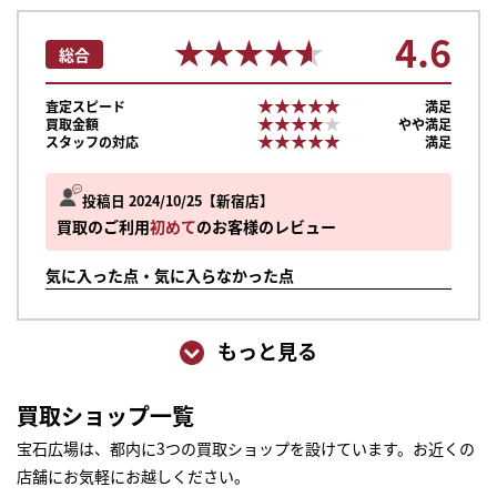
4.6
★★★★★
★★★★★
総合
★★★★★
★★★★★
査定スピード
満足
★★★★★
★★★★★
買取金額
やや満足
★★★★★
★★★★★
スタッフの対応
満足
投稿日 2024/10/25
新宿店
買取のご利用
初めて
のお客様のレビュー
気に入った点・気に入らなかった点
もっと見る
買取ショップ一覧
宝石広場は、都内に3つの買取ショップを設けています。お近くの
店舗にお気軽にお越しください。