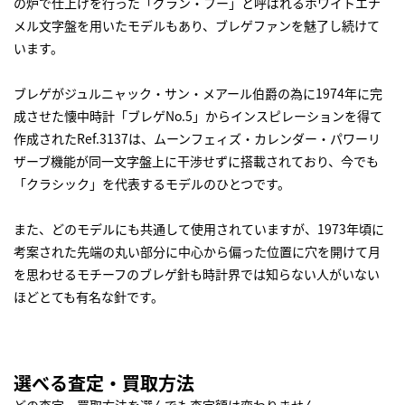
の炉で仕上げを行った「グラン・フー」と呼ばれるホワイトエナ
メル文字盤を用いたモデルもあり、ブレゲファンを魅了し続けて
います。
ブレゲがジュルニャック・サン・メアール伯爵の為に1974年に完
成させた懐中時計「ブレゲNo.5」からインスピレーションを得て
作成されたRef.3137は、ムーンフェィズ・カレンダー・パワーリ
ザーブ機能が同一文字盤上に干渉せずに搭載されており、今でも
「クラシック」を代表するモデルのひとつです。
また、どのモデルにも共通して使用されていますが、1973年頃に
考案された先端の丸い部分に中心から偏った位置に穴を開けて月
を思わせるモチーフのブレゲ針も時計界では知らない人がいない
ほどとても有名な針です。
選べる査定・買取方法