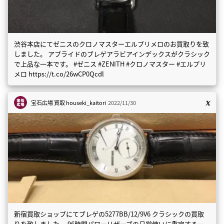
渋谷本店にてゼニスのクロノマスターエルプリメロのお買取りを致
しました。 アプライドのブレゲアラビアインデックスがクラシック
で上品な一本です。 #ゼニス #ZENITH #クロノマスター #エルプリ
メロ https://t.co/26wCP0Qcdl
宝石広場 買取
houseki_kaitori
2022/11/30
新宿買取ショップにてブレゲの5277BB/12/9V6 クラシックの買取
りを致しました。 96時間パワーリザーブの日常使いに重宝する一