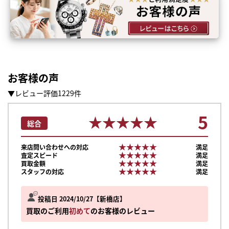
お客様の声
▼レビュー評価1229件
5
★★★★★
★★★★★
総合
★★★★★
★★★★★
来店問い合わせへの対応
満足
★★★★★
★★★★★
査定スピード
満足
★★★★★
★★★★★
買取金額
満足
★★★★★
★★★★★
スタッフの対応
満足
投稿日 2024/10/27
新橋店
買取のご利用
初めて
のお客様のレビュー