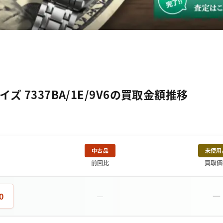
 7337BA/1E/9V6の買取金額推移
中古品
未使用
前回比
買取価
－
0
－