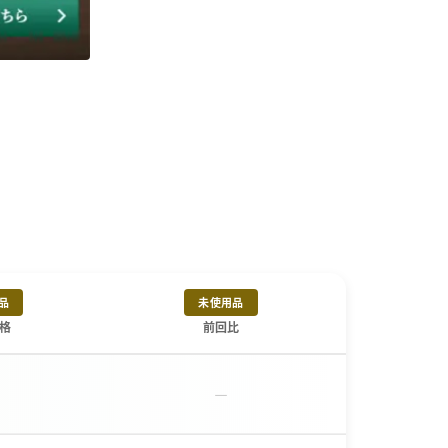
品
未使用品
格
前回比
－