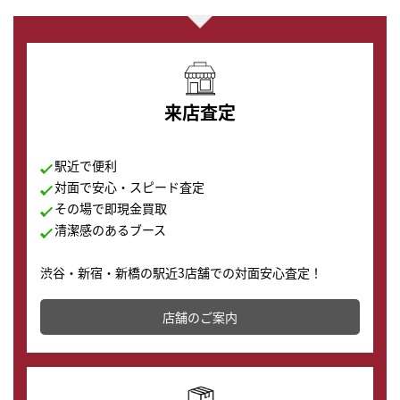
来店査定
駅近で便利
対面で安心・スピード査定
その場で即現金買取
清潔感のあるブース
渋谷・新宿・新橋の駅近3店舗での対面安心査定！
その場で現金買取致します。渋谷本店では、時計販売の
店舗を併設しており、下取りに出してお得に新しい時計
店舗のご案内
の購入もできます♪