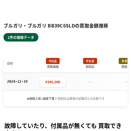
ブルガリ・ブルガリ BB39C6SLDの買取金額推移
1件の価格データ
中古品
中古品
未使用
日付
買取価格
前回比
買取価
－
－
¥140,000
2024-12-19
+
-
価格上昇
価格下落
※ 前回比は直前の記録日との比較です
故障していたり、付属品が無くても 買取でき