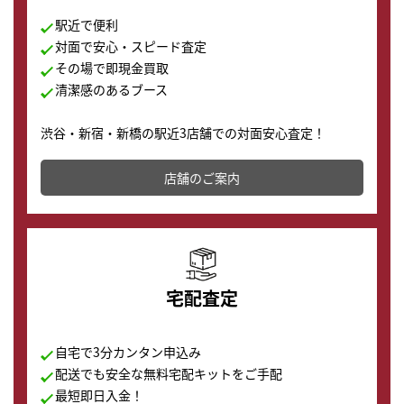
駅近で便利
対面で安心・スピード査定
その場で即現金買取
清潔感のあるブース
渋谷・新宿・新橋の駅近3店舗での対面安心査定！
その場で現金買取致します。渋谷本店では、時計販売の
店舗を併設しており、下取りに出してお得に新しい時計
店舗のご案内
の購入もできます♪
宅配査定
自宅で3分カンタン申込み
配送でも安全な無料宅配キットをご手配
最短即日入金！