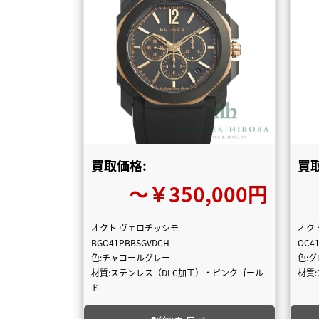
買取価格:
買
〜￥350,000円
オクト ヴェロチッシモ
オク
BGO41PBBSGVDCH
OC41
色:チャコールグレー
色:
材質:ステンレス（DLC加工）・ピンクゴール
材質
ド