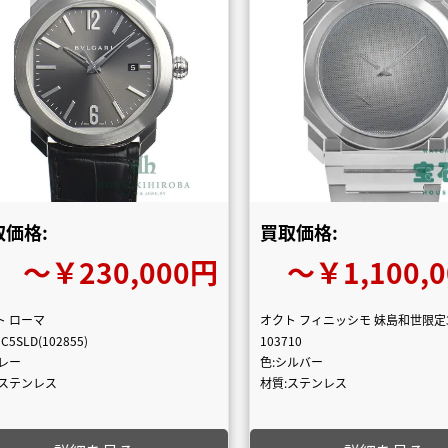
取価格:
買取価格:
〜￥230,000円
〜￥1,100,
ト ローマ
オクト フィニッシモ 妹島和世限定3
C5SLD(102855)
103710
グレー
色:シルバー
:ステンレス
材質:ステンレス