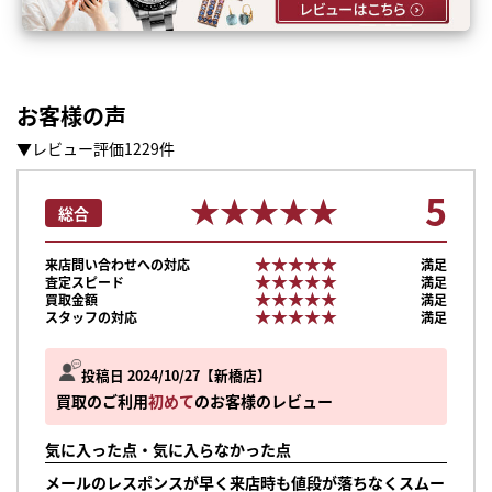
お客様の声
▼レビュー評価1229件
5
★★★★★
★★★★★
総合
★★★★★
★★★★★
来店問い合わせへの対応
満足
★★★★★
★★★★★
査定スピード
満足
★★★★★
★★★★★
買取金額
満足
★★★★★
★★★★★
スタッフの対応
満足
投稿日 2024/10/27
新橋店
買取のご利用
初めて
のお客様のレビュー
気に入った点・気に入らなかった点
メールのレスポンスが早く来店時も値段が落ちなくスムー