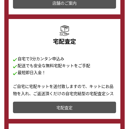
店舗を併設しており、下取りに出してお得に新しい時計
店舗のご案内
の購入もできます♪
宅配査定
自宅で3分カンタン申込み
配送でも安全な無料宅配キットをご手配
最短即日入金！
ご自宅に宅配キットを送付致しますので、キットにお品
物を入れ、ご返送頂くだけの自宅完結型の宅配査定シス
テムです。
宅配査定
配送でも簡単&安全に査定・買取に出すことが可能で
す。