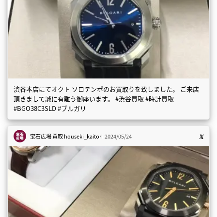
渋谷本店にてオクト ソロテンポのお買取りを致しました。 ご来店
頂きまして誠に有難う御座います。 #渋谷買取 #時計買取
#BGO38C3SLD #ブルガリ
宝石広場 買取
houseki_kaitori
2024/05/24