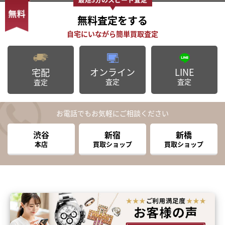
無料査定
をする
オンライン
LINE
宅配
査定
査定
査定
お電話でもお気軽にご相談ください
渋谷
新宿
新橋
本店
買取ショップ
買取ショップ