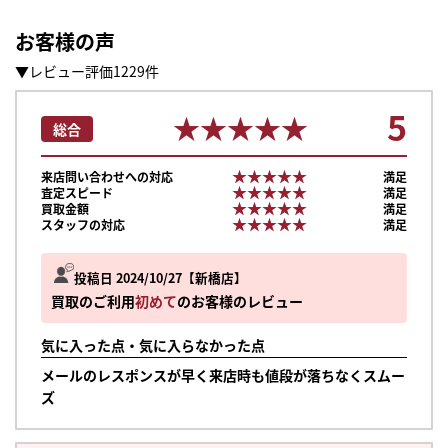
お客様の声
▼レビュー評価1229件
5
★★★★★
★★★★★
総合
★★★★★
★★★★★
来店問い合わせへの対応
満足
★★★★★
★★★★★
査定スピード
満足
★★★★★
★★★★★
買取金額
満足
★★★★★
★★★★★
スタッフの対応
満足
投稿日 2024/10/27
新橋店
買取のご利用
初めて
のお客様のレビュー
気に入った点・気に入らなかった点
メールのレスポンスが早く来店時も値段が落ちなくスムー
ズ