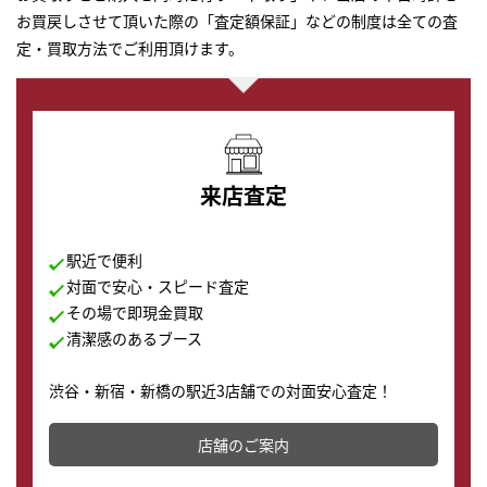
お買戻しさせて頂いた際の「査定額保証」などの制度は全ての査
定・買取方法でご利用頂けます。
来店査定
駅近で便利
対面で安心・スピード査定
その場で即現金買取
清潔感のあるブース
渋谷・新宿・新橋の駅近3店舗での対面安心査定！
その場で現金買取致します。渋谷本店では、時計販売の
店舗を併設しており、下取りに出してお得に新しい時計
店舗のご案内
の購入もできます♪