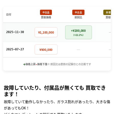
中古品
中古品
未使用
日付
買取価格
前回比
買取価
+¥200,000
－
¥1,100,000
2025-11-30
（+22.2%）
－
－
¥900,000
2025-07-27
+
-
価格上昇
価格下落
※ 前回比は直前の記録日との比較です
故障していたり、付属品が無くても 買取でき
ます！
故障していて動作しなかったり、ガラス割れがあったり、大きな傷
があってもOK！