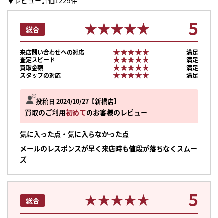
▼レビュー評価1229件
5
★★★★★
★★★★★
総合
★★★★★
★★★★★
来店問い合わせへの対応
満足
★★★★★
★★★★★
査定スピード
満足
★★★★★
★★★★★
買取金額
満足
★★★★★
★★★★★
スタッフの対応
満足
投稿日 2024/10/27
新橋店
買取のご利用
初めて
のお客様のレビュー
気に入った点・気に入らなかった点
メールのレスポンスが早く来店時も値段が落ちなくスムー
ズ
5
まずは
★★★★★
★★★★★
総合
かんたん30秒でお試し査定