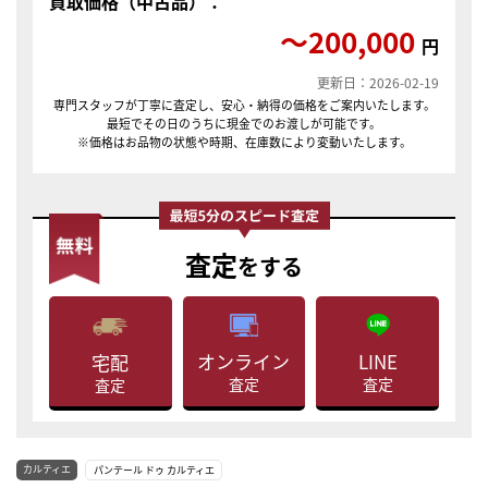
買取価格（中古品）：
〜200,000
円
更新日：2026-02-19
専門スタッフが丁寧に査定し、安心・納得の価格をご案内いたします。
最短でその日のうちに現金でのお渡しが可能です。
※価格はお品物の状態や時期、在庫数により変動いたします。
査定
をする
LINE
オンライン
宅配
査定
査定
査定
カルティエ
パンテール ドゥ カルティエ