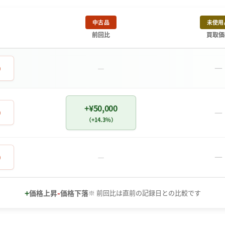
中古品
未使用
前回比
買取価
－
0
－
+¥50,000
－
0
（+14.3%）
－
0
－
+
-
価格上昇
価格下落
※ 前回比は直前の記録日との比較です