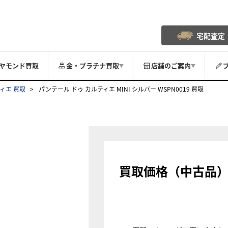
宅配査定
ヤモンド買取
金・プラチナ買取
店舗のご案内
▼
▼
ィエ 買取
パンテール ドゥ カルティエ MINI シルバー WSPN0019 買取
買取価格（中古品