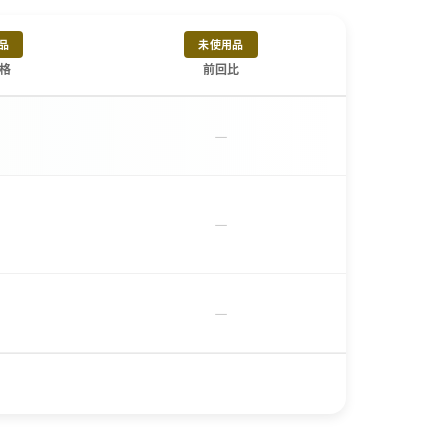
品
未使用品
格
前回比
－
－
－