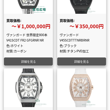
買取価格:
買取価格:
〜￥1,000,000円
〜￥350,000円
ヴァンガード 世界限定800本
ヴァンガード
V41SCDT FR2 GFGRNR NR
V45SCDTTTNRBRNR
色:ホワイト
色:ブラック
材質:カーボン
材質:チタンPVD加工
詳細を見る
詳細を見る