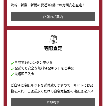
渋谷・新宿・新橋の駅近3店舗での対面安心査定！
その場で現金買取致します。渋谷本店では、時計販売の
店舗を併設しており、下取りに出してお得に新しい時計
店舗のご案内
の購入もできます♪
宅配査定
自宅で3分カンタン申込み
配送でも安全な無料宅配キットをご手配
最短即日入金！
ご自宅に宅配キットを送付致しますので、キットにお品
物を入れ、ご返送頂くだけの自宅完結型の宅配査定シス
テムです。
宅配査定
配送でも簡単&安全に査定・買取に出すことが可能で