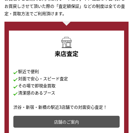
お買戻しさせて頂いた際の「査定額保証」などの制度は全ての査
定・買取方法でご利用頂けます。
来店査定
駅近で便利
対面で安心・スピード査定
その場で即現金買取
清潔感のあるブース
渋谷・新宿・新橋の駅近3店舗での対面安心査定！
その場で現金買取致します。渋谷本店では、時計販売の
店舗を併設しており、下取りに出してお得に新しい時計
店舗のご案内
の購入もできます♪