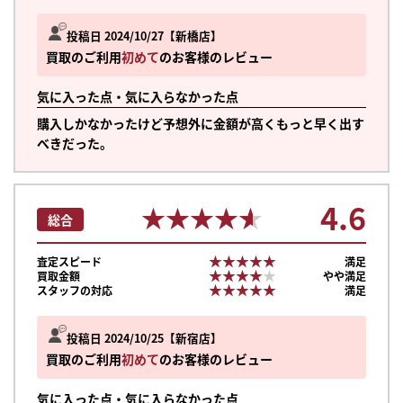
投稿日 2024/10/27
新橋店
買取のご利用
初めて
のお客様のレビュー
気に入った点・気に入らなかった点
購入しかなかったけど予想外に金額が高くもっと早く出す
べきだった。
4.6
★★★★★
★★★★★
総合
★★★★★
★★★★★
査定スピード
満足
★★★★★
★★★★★
買取金額
やや満足
★★★★★
★★★★★
スタッフの対応
満足
投稿日 2024/10/25
新宿店
買取のご利用
初めて
のお客様のレビュー
気に入った点・気に入らなかった点