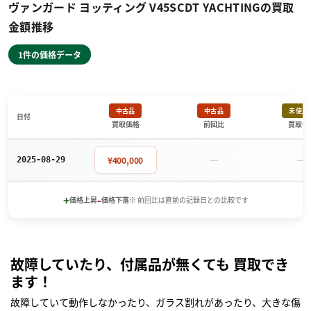
ヴァンガード ヨッティング V45SCDT YACHTINGの買取
金額推移
1件の価格データ
中古品
中古品
未使用
日付
買取価格
前回比
買取価
－
－
¥400,000
2025-08-29
+
-
価格上昇
価格下落
※ 前回比は直前の記録日との比較です
故障していたり、付属品が無くても 買取でき
ます！
故障していて動作しなかったり、ガラス割れがあったり、大きな傷