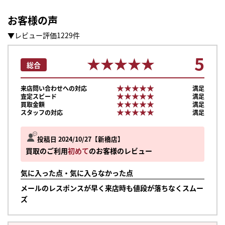
お客様の声
▼レビュー評価1229件
5
★★★★★
★★★★★
総合
★★★★★
★★★★★
来店問い合わせへの対応
満足
★★★★★
★★★★★
査定スピード
満足
★★★★★
★★★★★
買取金額
満足
★★★★★
★★★★★
スタッフの対応
満足
投稿日 2024/10/27
新橋店
買取のご利用
初めて
のお客様のレビュー
気に入った点・気に入らなかった点
メールのレスポンスが早く来店時も値段が落ちなくスムー
ズ