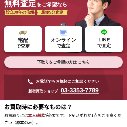
無料査定
をご希望なら
設立30年の信頼
最短5分査定
LINE
オンライン
宅配
で査定
で査定
で査定
下取りをご希望の方は
こちら
お電話でもお気軽にご相談ください
03-3353-7789
新宿買取ショップ
お買取時に必要なものは？
まずは
お買取りには
本人確認
が必要です。下記いずれか1点をご用意くだ
かんたん30秒でお試し査定
さい（原本のみ）。