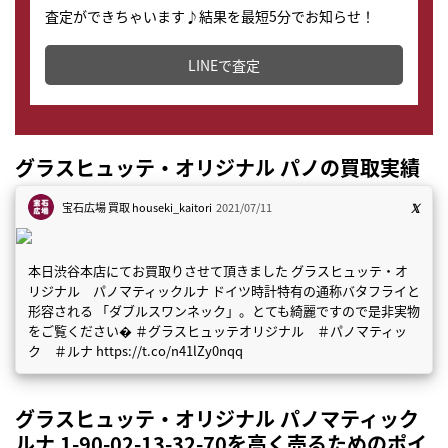
査定ができちゃいます♪結果を最短5分でお知らせ！
どこからでもすぐに査定金額を知ることが出来ます。
LINEで査定
グラスヒュッテ・オリジナル パノの買取実績
宝石広場 買取
houseki_kaitori
2021/07/11
本日渋谷本店にてお買取りさせて頂きました グラスヒュッテ・オ
リジナル パノマティックルナ ドイツ時計特有の通称バタフライと
形容される 「ダブルスワンネック」。とても綺麗ですので是非実物
をご覧ください� ＃グラスヒュッテオリジナル ＃パノマティッ
ク ＃ルナ https://t.co/n41lZy0nqq
グラスヒュッテ・オリジナル パノマティック
ルナ 1-90-02-13-32-70を高く売るためのポイ