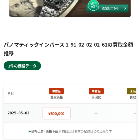
パノマティックインバース 1-91-02-02-02-61の買取金額
推移
1件の価格データ
中古品
中古品
未使用
日付
買取価格
前回比
買取価
－
－
¥800,000
2025-05-02
+
-
価格上昇
価格下落
※ 前回比は直前の記録日との比較です