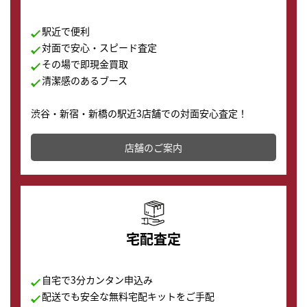
駅近で便利
対面で安心・スピード査定
その場で即現金買取
清潔感のあるブース
渋谷・新宿・新橋の駅近3店舗での対面安心査定！
その場で現金買取致します。渋谷本店では、時計販売の
店舗を併設しており、下取りに出してお得に新しい時計
店舗のご案内
の購入もできます♪
宅配査定
自宅で3分カンタン申込み
配送でも安全な無料宅配キットをご手配