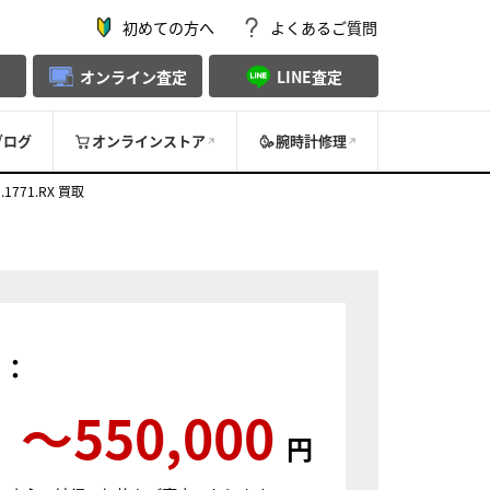
初めての方へ
よくあるご質問
オンライン査定
LINE査定
ブログ
オンラインストア
腕時計修理
771.RX 買取
）：
〜550,000
円