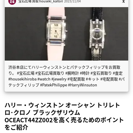
宝石広場 買取
houseki_kaitori
2023/11/04
渋谷本店にてハリーウィンストンとパテックフィリップをお買取
り。 #宝石広場 #宝石広場買取り #腕時計 #時計 #宝石買取り #査定
#housekihiroba #watch #jewelry #宅配買取 #キット #宅配買取 #パ
テックフィリップ #PatekPhilippe #HarryWinsuton
ハリー・ウィンストン オーシャン トリレト
ロ･クロノ ブラックザリウム
OCEACT44ZZ002を高く売るためのポイント
をご紹介