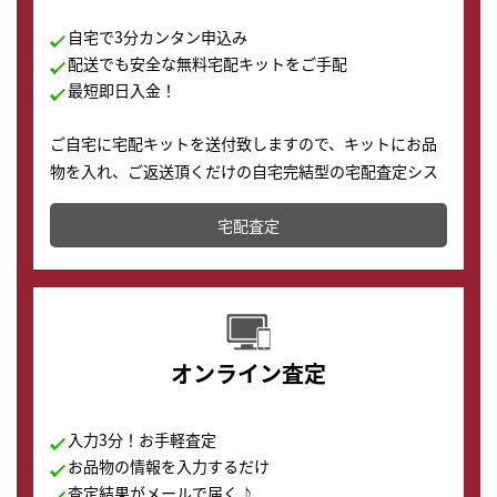
自宅で3分カンタン申込み
配送でも安全な無料宅配キットをご手配
最短即日入金！
ご自宅に宅配キットを送付致しますので、キットにお品
物を入れ、ご返送頂くだけの自宅完結型の宅配査定シス
テムです。
宅配査定
配送でも簡単&安全に査定・買取に出すことが可能で
す。
オンライン査定
入力3分！お手軽査定
お品物の情報を入力するだけ
査定結果がメールで届く♪