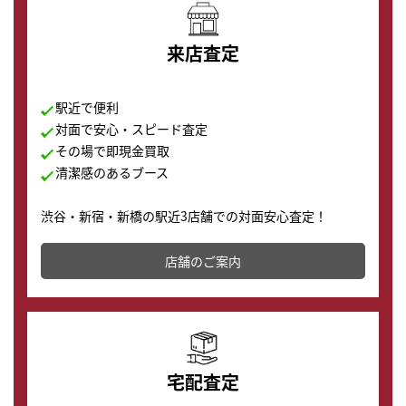
来店査定
駅近で便利
対面で安心・スピード査定
その場で即現金買取
清潔感のあるブース
渋谷・新宿・新橋の駅近3店舗での対面安心査定！
その場で現金買取致します。渋谷本店では、時計販売の
店舗を併設しており、下取りに出してお得に新しい時計
店舗のご案内
の購入もできます♪
宅配査定