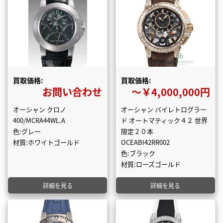
買取価格:
買取価格:
お問い合わせ
〜￥4,000,000円
オーシャン クロノ
オーシャン バイレトログラー
400/MCRA44WL.A
ド オートマティック４２ 世界
色:グレー
限定２０本
材質:ホワイトゴールド
OCEABI42RR002
色:ブラック
材質:ローズゴールド
詳細を見る
詳細を見る