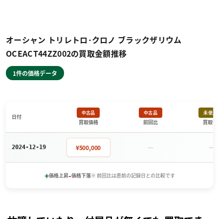
オーシャン トリレトロ･クロノ ブラックザリウム
OCEACT44ZZ002の買取金額推移
1件の価格データ
中古品
中古品
未使用
日付
買取価格
前回比
買取価
－
－
¥500,000
2024-12-19
+
-
価格上昇
価格下落
※ 前回比は直前の記録日との比較です