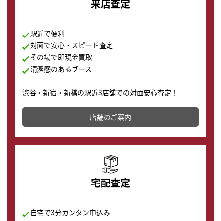
来店査定
駅近で便利
対面で安心・スピード査定
その場で即現金買取
清潔感のあるブース
渋谷・新宿・新橋の駅近3店舗での対面安心査定！
その場で現金買取致します。渋谷本店では、時計販売の
店舗を併設しており、下取りに出してお得に新しい時計
店舗のご案内
の購入もできます♪
宅配査定
自宅で3分カンタン申込み