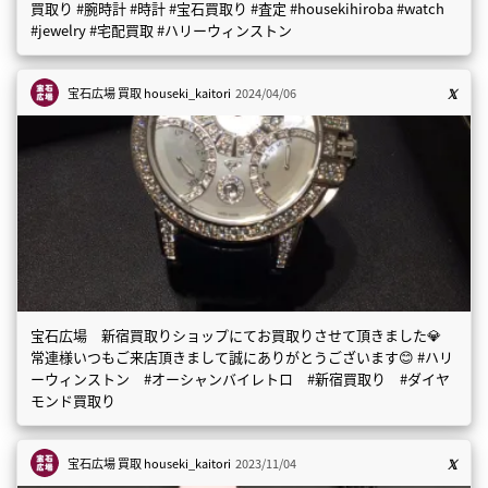
買取り #腕時計 #時計 #宝石買取り #査定 #housekihiroba #watch
#jewelry #宅配買取 #ハリーウィンストン
宝石広場 買取
houseki_kaitori
2024/04/06
宝石広場 新宿買取りショップにてお買取りさせて頂きました💎
常連様いつもご来店頂きまして誠にありがとうございます😊 #ハリ
ーウィンストン #オーシャンバイレトロ #新宿買取り #ダイヤ
モンド買取り
宝石広場 買取
houseki_kaitori
2023/11/04