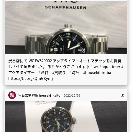
渋谷店にてIWC IW329002 アクアタイマーオートマチックをお買戻
しさせて頂きました。 ありがとうございます♪ #iwc #aquatimer #
アクアタイマー #渋谷 #買取り #時計 #housekihiroba
https://t.co/gkQmGKynrj
宝石広場 買取
houseki_kaitori
2022/12/26