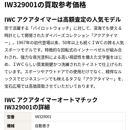
IW329001の買取参考価格
IWC アクアタイマーは高額査定の人気モデル
空で活躍する「パイロットウォッチ」に対して、深海でも使える
時計として開発されたダイバーズコレクション「アクアタイマ
ー」。1967年の初代登場以来、50年以上も続くＩＷＣの誇る人気
スポーツモデルです。特徴的な回転式のインナーベゼルが組み合
わされ、強力な夜光塗料による高い視認性を備えた文字盤をはじ
め、ＩＷＣらしい質実剛健かつ洗練されたテイストで仕上げられ
ています。スポーツやアウトドアでの使用だけでなく、精悍なル
ックスでビジネスシーンでも映えるタフな「アクアタイマー」を、
宝石広場では高価買取させていただいております。
IWC アクアタイマーオートマチック
IW329001の詳細
型番
IW329001
機械
自動巻き