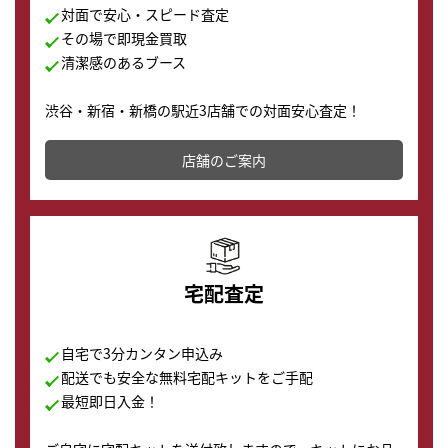
対面で安心・スピード査定
その場で即現金買取
清潔感のあるブース
渋谷・新宿・新橋の駅近3店舗での対面安心査定！
その場で現金買取致します。渋谷本店では、時計販売の
店舗を併設しており、下取りに出してお得に新しい時計
店舗のご案内
の購入もできます♪
宅配査定
自宅で3分カンタン申込み
配送でも安全な無料宅配キットをご手配
最短即日入金！