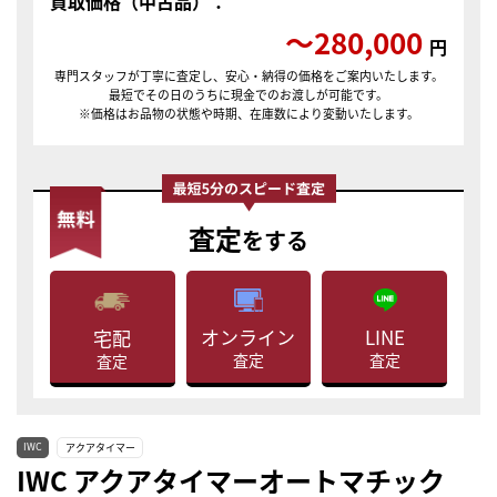
買取価格（中古品）：
〜280,000
円
専門スタッフが丁寧に査定し、安心・納得の価格をご案内いたします。
最短でその日のうちに現金でのお渡しが可能です。
※価格はお品物の状態や時期、在庫数により変動いたします。
査定
をする
LINE
オンライン
宅配
査定
査定
査定
IWC
アクアタイマー
IWC アクアタイマーオートマチック