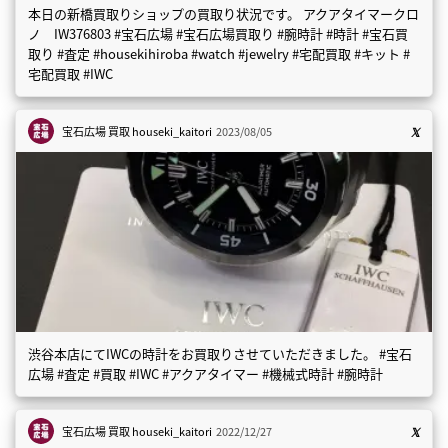
本日の新橋買取りショップの買取り状況です。 アクアタイマークロ
ノ IW376803 #宝石広場 #宝石広場買取り #腕時計 #時計 #宝石買
取り #査定 #housekihiroba #watch #jewelry #宅配買取 #キット #
宅配買取 #IWC
宝石広場 買取
houseki_kaitori
2023/08/05
渋谷本店にてIWCの時計をお買取りさせていただきました。 #宝石
広場 #査定 #買取 #IWC #アクアタイマー #機械式時計 #腕時計
宝石広場 買取
houseki_kaitori
2022/12/27