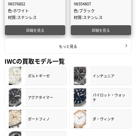
IW376802
IW354807
色:ホワイト
色:ブラック
材質:ステンレス
材質:ステンレス
詳細を見る
詳細を見る
もっと見る
IWCの買取モデル一覧
ポルトギーゼ
インヂュニア
パイロット・ウォッ
アクアタイマー
チ
ポートフィノ
ダ・ヴィンチ