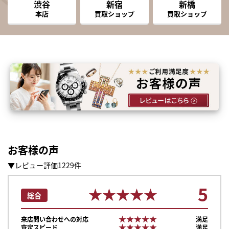
渋谷
新宿
新橋
本店
買取ショップ
買取ショップ
お客様の声
▼レビュー評価1229件
5
★★★★★
★★★★★
総合
★★★★★
★★★★★
来店問い合わせへの対応
満足
★★★★★
★★★★★
査定スピード
満足