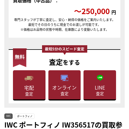
買取価格（中古品）：
〜250,000
円
専門スタッフが丁寧に査定し、安心・納得の価格をご案内いたします。
最短でその日のうちに現金でのお渡しが可能です。
※価格はお品物の状態や時期、在庫数により変動いたします。
査定
をする
LINE
オンライン
宅配
査定
査定
査定
IWC
ポートフィノ
IWC ポートフィノ IW356517の買取参