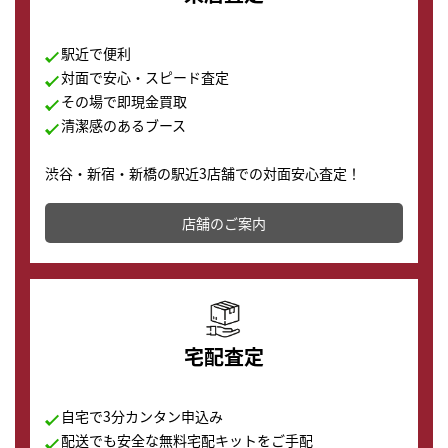
駅近で便利
対面で安心・スピード査定
その場で即現金買取
清潔感のあるブース
渋谷・新宿・新橋の駅近3店舗での対面安心査定！
その場で現金買取致します。渋谷本店では、時計販売の
店舗を併設しており、下取りに出してお得に新しい時計
店舗のご案内
の購入もできます♪
宅配査定
自宅で3分カンタン申込み
配送でも安全な無料宅配キットをご手配