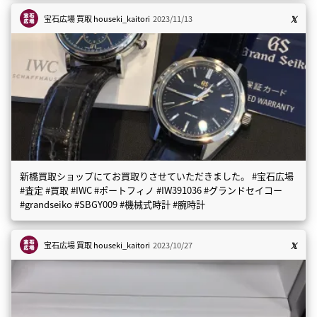
宝石広場 買取
houseki_kaitori
2023/11/13
新橋買取ショップにてお買取りさせていただきました。 #宝石広場
#査定 #買取 #IWC #ポートフィノ #IW391036 #グランドセイコー
#grandseiko #SBGY009 #機械式時計 #腕時計
宝石広場 買取
houseki_kaitori
2023/10/27