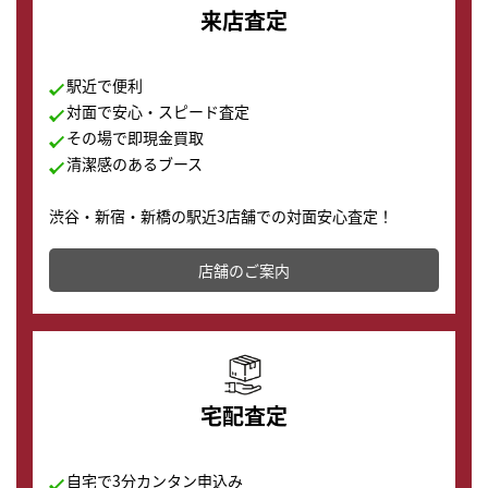
来店査定
駅近で便利
対面で安心・スピード査定
その場で即現金買取
清潔感のあるブース
渋谷・新宿・新橋の駅近3店舗での対面安心査定！
その場で現金買取致します。渋谷本店では、時計販売の
店舗を併設しており、下取りに出してお得に新しい時計
店舗のご案内
の購入もできます♪
宅配査定
自宅で3分カンタン申込み