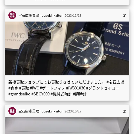
宝石広場 買取
houseki_kaitori
2023/11/13
新橋買取ショップにてお買取りさせていただきました。 #宝石広場
#査定 #買取 #IWC #ポートフィノ #IW391036 #グランドセイコー
#grandseiko #SBGY009 #機械式時計 #腕時計
宝石広場 買取
houseki_kaitori
2023/10/27