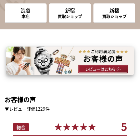
渋谷
新宿
新橋
本店
買取ショップ
買取ショップ
お客様の声
▼レビュー評価1229件
5
★★★★★
★★★★★
総合