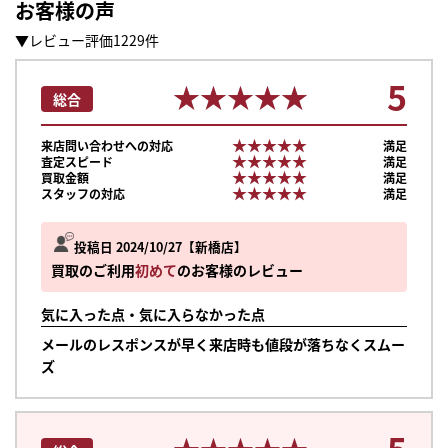
お客様の声
▼レビュー評価1229件
5
★★★★★
★★★★★
総合
★★★★★
★★★★★
来店問い合わせへの対応
満足
★★★★★
★★★★★
査定スピード
満足
★★★★★
★★★★★
買取金額
満足
★★★★★
★★★★★
スタッフの対応
満足
投稿日 2024/10/27
新橋店
買取のご利用
初めて
のお客様のレビュー
気に入った点・気に入らなかった点
メールのレスポンスが早く来店時も値段が落ちなくスムー
ズ