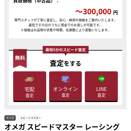
買取価格（中古品）：
〜300,000
円
専門スタッフが丁寧に査定し、安心・納得の価格をご案内いたします。
最短でその日のうちに現金でのお渡しが可能です。
※価格はお品物の状態や時期、在庫数により変動いたします。
査定
をする
LINE
オンライン
宅配
査定
査定
査定
オメガ
スピードマスター
オメガ スピードマスター レーシング