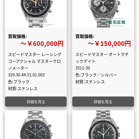
買取価格:
買取価格:
〜￥600,000円
〜￥150,000円
スピードマスター レーシング
スピードマスター オートマチ
コーアクシャル マスタークロ
ックデイト
ノメーター
3511-50
329.30.44.51.01.002
色:ブラック／シルバー
色:ブラック
材質:ステンレス
材質:ステンレス
詳細を見る
詳細を見る