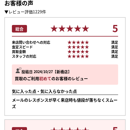
お客様の声
▼レビュー評価1229件
5
★★★★★
★★★★★
総合
★★★★★
★★★★★
来店問い合わせへの対応
満足
★★★★★
★★★★★
査定スピード
満足
★★★★★
★★★★★
買取金額
満足
★★★★★
★★★★★
スタッフの対応
満足
投稿日 2024/10/27
新橋店
買取のご利用
初めて
のお客様のレビュー
気に入った点・気に入らなかった点
メールのレスポンスが早く来店時も値段が落ちなくスムー
ズ