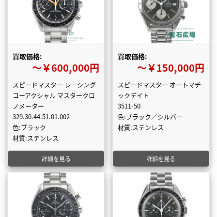
買取価格:
買取価格:
〜￥600,000円
〜￥150,000円
スピードマスター レーシング
スピードマスター オートマチ
コーアクシャル マスタークロ
ックデイト
ノメーター
3511-50
329.30.44.51.01.002
色:ブラック／シルバー
色:ブラック
材質:ステンレス
材質:ステンレス
詳細を見る
詳細を見る