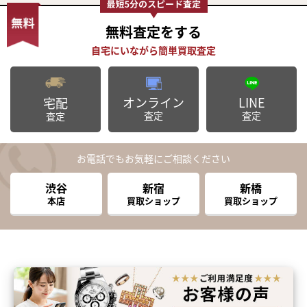
無料査定
をする
オンライン
LINE
宅配
査定
査定
査定
お電話でもお気軽にご相談ください
渋谷
新宿
新橋
本店
買取ショップ
買取ショップ