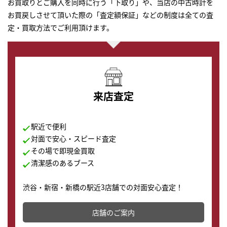
お買取りとご購入を同時に行う「下取り」や、当店の中古時計を
お買戻しさせて頂いた際の「査定額保証」などの制度は全ての査
定・買取方法でご利用頂けます。
来店査定
駅近で便利
対面で安心・スピード査定
その場で即現金買取
清潔感のあるブース
渋谷・新宿・新橋の駅近3店舗での対面安心査定！
その場で現金買取致します。渋谷本店では、時計販売の
店舗を併設しており、下取りに出してお得に新しい時計
店舗のご案内
の購入もできます♪