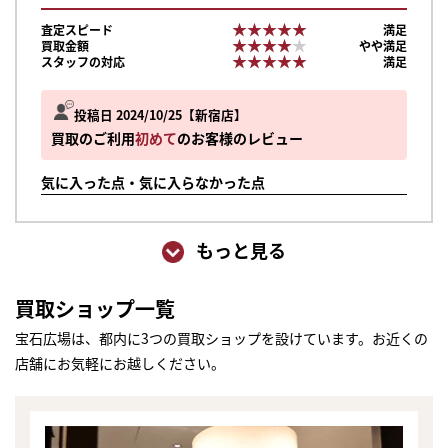
★★★★★
★★★★★
査定スピード
満足
★★★★★
★★★★★
買取金額
やや満足
★★★★★
★★★★★
スタッフの対応
満足
投稿日 2024/10/25
新宿店
買取のご利用
初めて
のお客様のレビュー
気に入った点・気に入らなかった点
もっと見る
買取ショップ一覧
宝石広場は、都内に3つの買取ショップを設けています。お近くの
店舗にお気軽にお越しください。
まずは
かんたん30秒でお試し査定