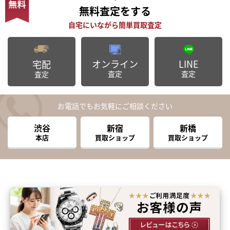
無料査定
をする
オンライン
LINE
宅配
査定
査定
査定
お電話でもお気軽にご相談ください
渋谷
新宿
新橋
本店
買取ショップ
買取ショップ