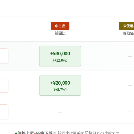
中古品
未使用
前回比
買取価
+¥30,000
－
0
（+12.0%）
+¥20,000
－
0
（+8.7%）
－
0
－
+
-
価格上昇
価格下落
※ 前回比は直前の記録日との比較です