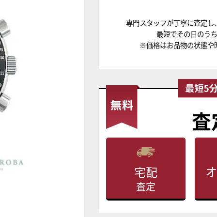
専門スタッフが丁寧に査定し
最短でその日のう
※価格はお品物の状態や
査
オ
宅配
査定