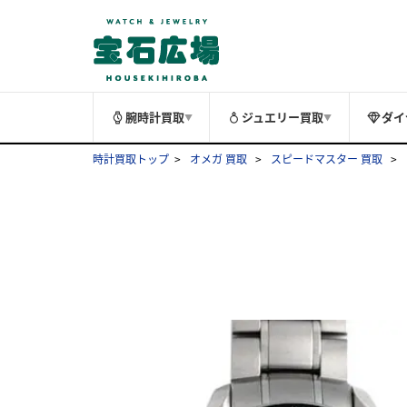
腕時計買取
ジュエリー買取
ダイ
▼
▼
時計買取トップ
オメガ 買取
スピードマスター 買取