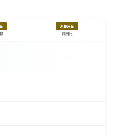
品
未使用品
格
前回比
－
－
－