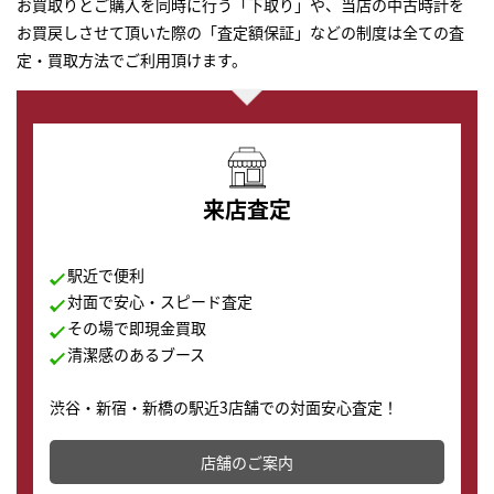
お買取りとご購入を同時に行う「下取り」や、当店の中古時計を
お買戻しさせて頂いた際の「査定額保証」などの制度は全ての査
定・買取方法でご利用頂けます。
来店査定
駅近で便利
対面で安心・スピード査定
その場で即現金買取
清潔感のあるブース
渋谷・新宿・新橋の駅近3店舗での対面安心査定！
その場で現金買取致します。渋谷本店では、時計販売の
店舗を併設しており、下取りに出してお得に新しい時計
店舗のご案内
の購入もできます♪