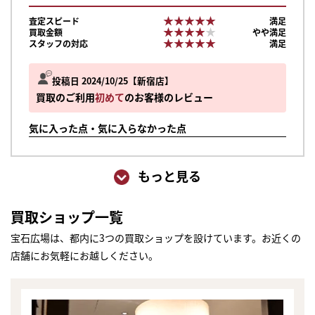
★★★★★
★★★★★
査定スピード
満足
★★★★★
★★★★★
買取金額
やや満足
★★★★★
★★★★★
スタッフの対応
満足
投稿日 2024/10/25
新宿店
買取のご利用
初めて
のお客様のレビュー
気に入った点・気に入らなかった点
もっと見る
買取ショップ一覧
宝石広場は、都内に3つの買取ショップを設けています。お近くの
店舗にお気軽にお越しください。
まずは
かんたん30秒でお試し査定