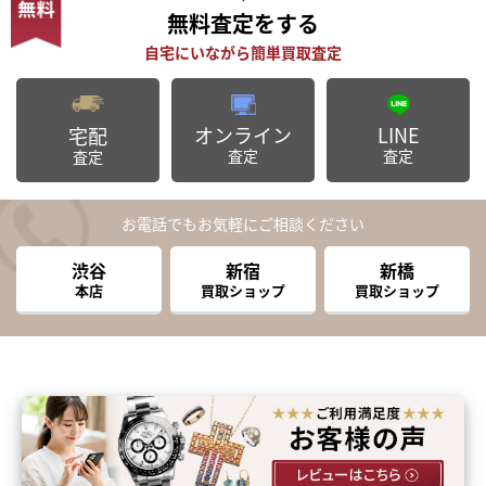
無料査定
をする
オンライン
LINE
宅配
査定
査定
査定
お電話でもお気軽にご相談ください
渋谷
新宿
新橋
本店
買取ショップ
買取ショップ