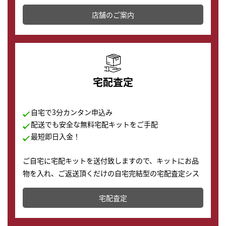
その場で現金買取致します。渋谷本店では、時計販売の
店舗を併設しており、下取りに出してお得に新しい時計
店舗のご案内
の購入もできます♪
宅配査定
自宅で3分カンタン申込み
配送でも安全な無料宅配キットをご手配
最短即日入金！
ご自宅に宅配キットを送付致しますので、キットにお品
物を入れ、ご返送頂くだけの自宅完結型の宅配査定シス
テムです。
宅配査定
配送でも簡単&安全に査定・買取に出すことが可能で
す。