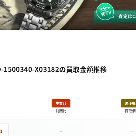
0-1500340-X03182の買取金額推移
中古品
未使用
前回比
買取価
－
0
－