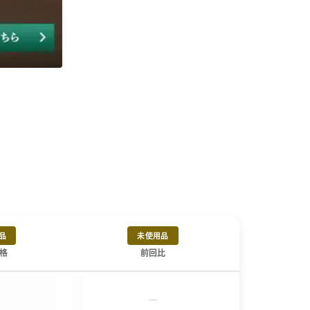
品
未使用品
格
前回比
－