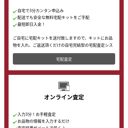
自宅で3分カンタン申込み
配送でも安全な無料宅配キットをご手配
最短即日入金！
ご自宅に宅配キットを送付致しますので、キットにお品
物を入れ、ご返送頂くだけの自宅完結型の宅配査定シス
テムです。
宅配査定
配送でも簡単&安全に査定・買取に出すことが可能で
す。
オンライン査定
入力3分！お手軽査定
お品物の情報を入力するだけ
査定結果がメールで届く♪