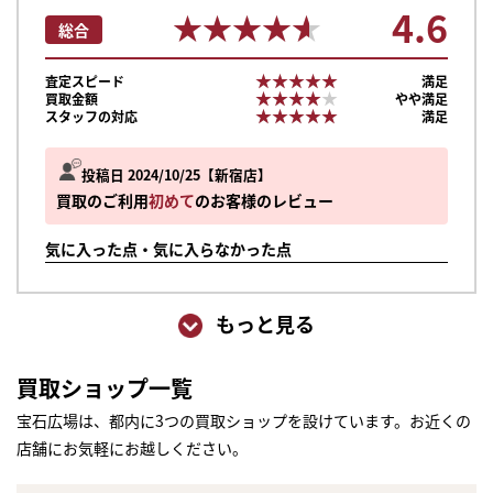
4.6
★★★★★
★★★★★
総合
★★★★★
★★★★★
査定スピード
満足
★★★★★
★★★★★
買取金額
やや満足
★★★★★
★★★★★
スタッフの対応
満足
投稿日 2024/10/25
新宿店
買取のご利用
初めて
のお客様のレビュー
気に入った点・気に入らなかった点
もっと見る
買取ショップ一覧
宝石広場は、都内に3つの買取ショップを設けています。お近くの
店舗にお気軽にお越しください。