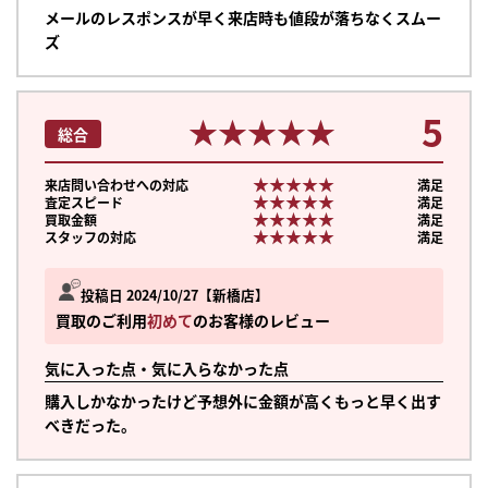
メールのレスポンスが早く来店時も値段が落ちなくスムー
ズ
5
★★★★★
★★★★★
総合
★★★★★
★★★★★
来店問い合わせへの対応
満足
★★★★★
★★★★★
査定スピード
満足
★★★★★
★★★★★
買取金額
満足
★★★★★
★★★★★
スタッフの対応
満足
投稿日 2024/10/27
新橋店
買取のご利用
初めて
のお客様のレビュー
気に入った点・気に入らなかった点
購入しかなかったけど予想外に金額が高くもっと早く出す
べきだった。