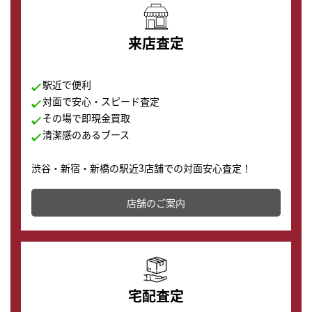
来店査定
駅近で便利
対面で安心・スピード査定
その場で即現金買取
清潔感のあるブース
渋谷・新宿・新橋の駅近3店舗での対面安心査定！
その場で現金買取致します。渋谷本店では、時計販売の
店舗を併設しており、下取りに出してお得に新しい時計
店舗のご案内
の購入もできます♪
宅配査定