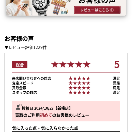
お客様の声
▼レビュー評価1229件
5
★★★★★
★★★★★
総合
★★★★★
★★★★★
来店問い合わせへの対応
満足
★★★★★
★★★★★
査定スピード
満足
★★★★★
★★★★★
買取金額
満足
★★★★★
★★★★★
スタッフの対応
満足
投稿日 2024/10/27
新橋店
買取のご利用
初めて
のお客様のレビュー
気に入った点・気に入らなかった点