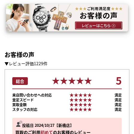
お客様の声
▼レビュー評価1229件
5
★★★★★
★★★★★
総合
★★★★★
★★★★★
来店問い合わせへの対応
満足
★★★★★
★★★★★
査定スピード
満足
★★★★★
★★★★★
買取金額
満足
★★★★★
★★★★★
スタッフの対応
満足
投稿日 2024/10/27
新橋店
買取のご利用
初めて
のお客様のレビュー