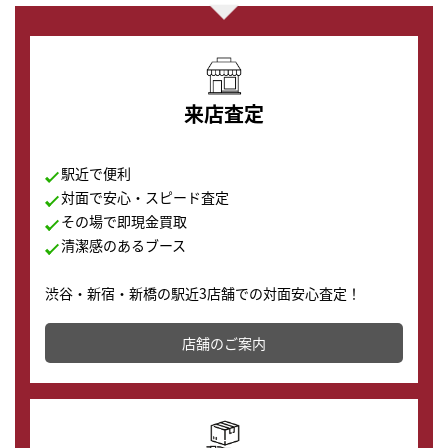
来店査定
駅近で便利
対面で安心・スピード査定
その場で即現金買取
清潔感のあるブース
渋谷・新宿・新橋の駅近3店舗での対面安心査定！
その場で現金買取致します。渋谷本店では、時計販売の
店舗を併設しており、下取りに出してお得に新しい時計
店舗のご案内
の購入もできます♪