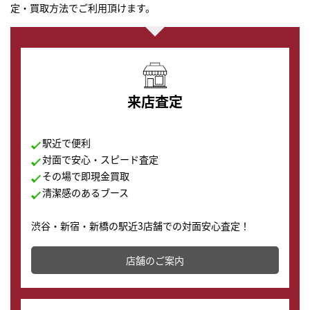
定・買取方法でご利用頂けます。
来店査定
駅近で便利
対面で安心・スピード査定
その場で即現金買取
清潔感のあるブース
渋谷・新宿・新橋の駅近3店舗での対面安心査定！
その場で現金買取致します。渋谷本店では、時計販売の
店舗を併設しており、下取りに出してお得に新しい時計
店舗のご案内
の購入もできます♪