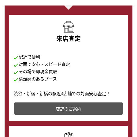
来店査定
駅近で便利
対面で安心・スピード査定
その場で即現金買取
清潔感のあるブース
渋谷・新宿・新橋の駅近3店舗での対面安心査定！
その場で現金買取致します。渋谷本店では、時計販売の
店舗を併設しており、下取りに出してお得に新しい時計
店舗のご案内
の購入もできます♪