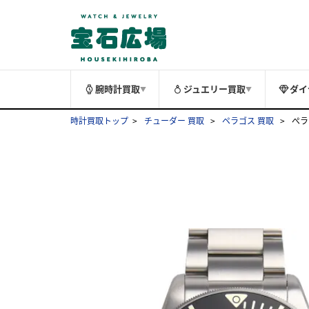
腕時計買取
ジュエリー買取
ダイ
▼
▼
時計買取トップ
チューダー 買取
ペラゴス 買取
ぺラ