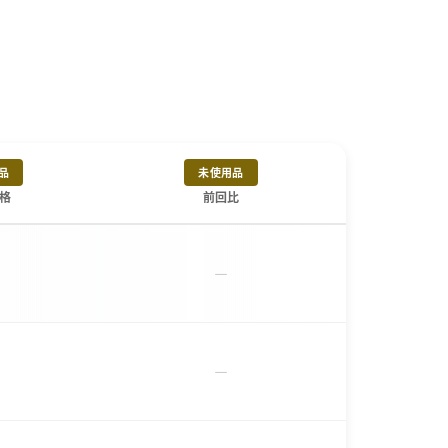
品
未使用品
格
前回比
－
－