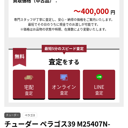
買取価格（中古品）：
〜400,000
円
専門スタッフが丁寧に査定し、安心・納得の価格をご案内いたします。
最短でその日のうちに現金でのお渡しが可能です。
※価格はお品物の状態や時期、在庫数により変動いたします。
査定
をする
LINE
オンライン
宅配
査定
査定
査定
チューダー
ペラゴス
チューダー ペラゴス39 M25407N-