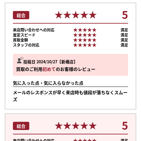
5
★★★★★
★★★★★
総合
★★★★★
★★★★★
来店問い合わせへの対応
満足
★★★★★
★★★★★
査定スピード
満足
★★★★★
★★★★★
買取金額
満足
★★★★★
★★★★★
スタッフの対応
満足
投稿日 2024/10/27
新橋店
買取のご利用
初めて
のお客様のレビュー
気に入った点・気に入らなかった点
メールのレスポンスが早く来店時も値段が落ちなくスムー
ズ
5
★★★★★
★★★★★
まずは
総合
かんたん30秒でお試し査定
★★★★★
★★★★★
来店問い合わせへの対応
満足