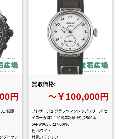
買取価格:
000円
〜￥100,000円
017限定
プレザージュ クラフツマンシップシリーズ セ
イコー腕時計110周年記念 限定2500本
SARW065 6R27-00W0
色:ホワイト
ックダイヤシ
材質:ステンレス