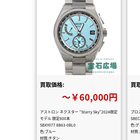
買取価格:
買
〜￥60,000円
アストロン ネクスター “Starry Sky”2024限定
プロ
モデル 限定600本
SBEC
SBXY077 8B63-0BL0
色:
色:ブルー
材質
材質:チタン