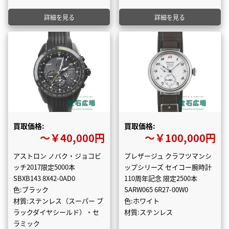
詳細を見る
詳細を見る
買取価格:
買取価格:
〜￥40,000円
〜￥100,000円
アストロン ノバク・ジョコビ
プレザージュ クラフツマンシ
ッチ2017限定5000本
ップシリーズ セイコー腕時計
SBXB143 8X42-0AD0
110周年記念 限定2500本
色:ブラック
SARW065 6R27-00W0
材質:ステンレス（スーパー ブ
色:ホワイト
ラックダイヤシールド）・セ
材質:ステンレス
ラミック