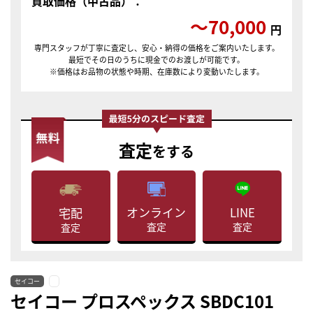
買取価格（中古品）：
〜70,000
円
専門スタッフが丁寧に査定し、安心・納得の価格をご案内いたします。
最短でその日のうちに現金でのお渡しが可能です。
※価格はお品物の状態や時期、在庫数により変動いたします。
査定
をする
LINE
オンライン
宅配
査定
査定
査定
セイコー
セイコー プロスペックス SBDC101