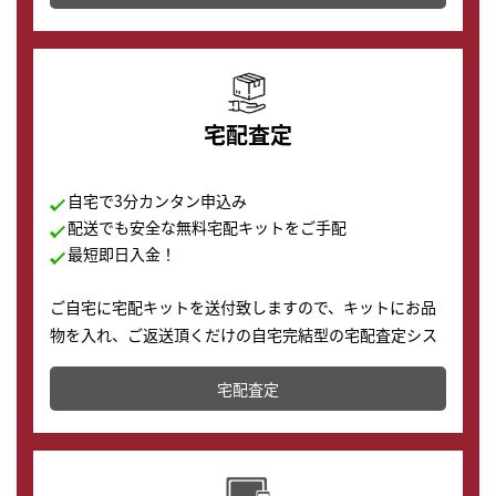
の購入もできます♪
宅配査定
自宅で3分カンタン申込み
配送でも安全な無料宅配キットをご手配
最短即日入金！
ご自宅に宅配キットを送付致しますので、キットにお品
物を入れ、ご返送頂くだけの自宅完結型の宅配査定シス
テムです。
宅配査定
配送でも簡単&安全に査定・買取に出すことが可能で
す。