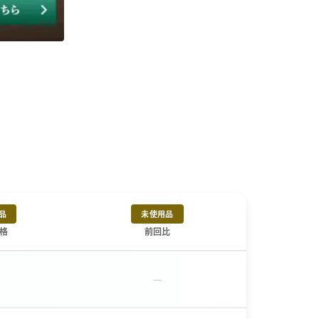
品
未使用品
格
前回比
－