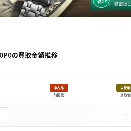
-00P0の買取金額推移
中古品
未使用
前回比
買取価
－
－