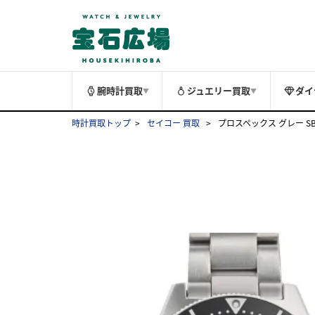
腕時計買取
ジュエリー買取
ダイ
▼
▼
時計買取トップ
セイコー 買取
プロスペックス グレー SBDC