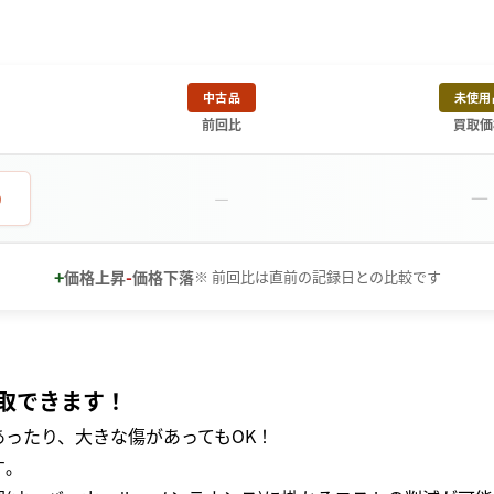
中古品
未使用
前回比
買取価
－
0
－
+
-
価格上昇
価格下落
※ 前回比は直前の記録日との比較です
取できます！
ったり、大きな傷があってもOK！
｡