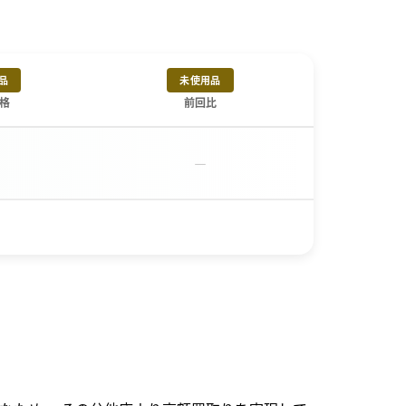
品
未使用品
格
前回比
－