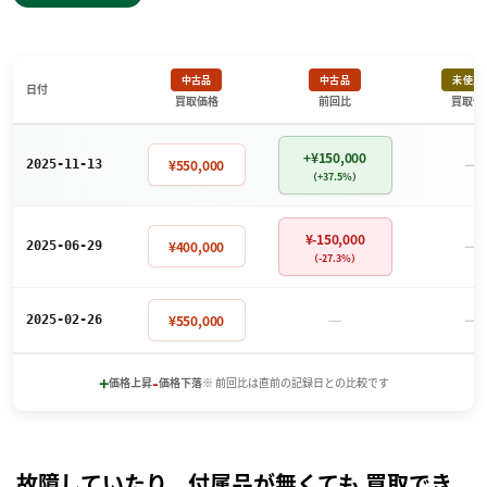
中古品
中古品
未使用
日付
買取価格
前回比
買取価
+¥150,000
－
¥550,000
2025-11-13
（+37.5%）
¥-150,000
－
¥400,000
2025-06-29
（-27.3%）
－
－
¥550,000
2025-02-26
+
-
価格上昇
価格下落
※ 前回比は直前の記録日との比較です
故障していたり、付属品が無くても 買取でき