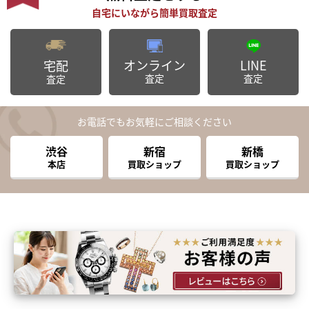
オンライン
LINE
宅配
査定
査定
査定
お電話でもお気軽にご相談ください
渋谷
新宿
新橋
本店
買取ショップ
買取ショップ
まずは
かんたん30秒でお試し査定