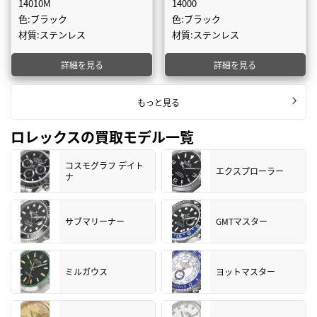
14010M
14000
色:ブラック
色:ブラック
材質:ステンレス
材質:ステンレス
詳細を見る
詳細を見る
もっと見る
ロレックスの買取モデル一覧
コスモグラフ デイト
エクスプローラー
ナ
サブマリーナー
GMTマスター
ミルガウス
ヨットマスター