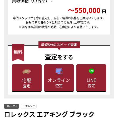
買取価格（中古品）：
〜550,000
円
専門スタッフが丁寧に査定し、安心・納得の価格をご案内いたします。
最短でその日のうちに現金でのお渡しが可能です。
※価格はお品物の状態や時期、在庫数により変動いたします。
査定
をする
LINE
オンライン
宅配
査定
査定
査定
ロレックス
エアキング
ロレックス エアキング ブラック