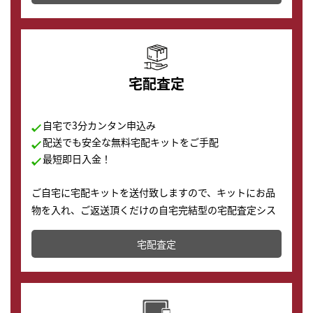
の購入もできます♪
宅配査定
自宅で3分カンタン申込み
配送でも安全な無料宅配キットをご手配
最短即日入金！
ご自宅に宅配キットを送付致しますので、キットにお品
物を入れ、ご返送頂くだけの自宅完結型の宅配査定シス
テムです。
宅配査定
配送でも簡単&安全に査定・買取に出すことが可能で
す。