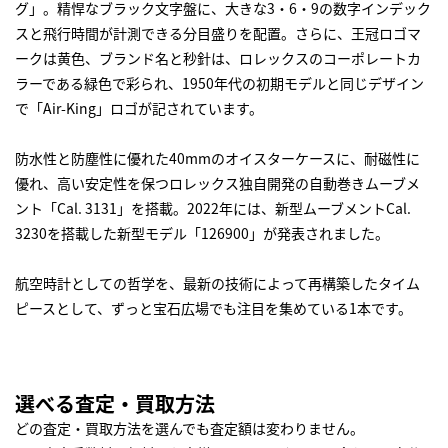
グ」。精悍なブラック文字盤に、大きな3・6・9の数字インデック
スと飛行時間が計測できる分目盛りを配置。さらに、王冠ロゴマ
ークは黄色、ブランド名と秒針は、ロレックスのコーポレートカ
ラーである緑色で彩られ、1950年代の初期モデルと同じデザイン
で「Air-King」ロゴが記されています。
防水性と防塵性に優れた40mmのオイスターケースに、耐磁性に
優れ、高い安定性を保つロレックス独自開発の自動巻きムーブメ
ント「Cal. 3131」を搭載。2022年には、新型ムーブメントCal.
3230を搭載した新型モデル「126900」が発表されました。
航空時計としての哲学を、最新の技術によって再構築したタイム
ピースとして、ずっと宝石広場でも注目を集めている1本です。
選べる査定・買取方法
どの査定・買取方法を選んでも査定額は変わりません。