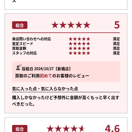
ズ
5
★★★★★
★★★★★
総合
★★★★★
★★★★★
来店問い合わせへの対応
満足
★★★★★
★★★★★
査定スピード
満足
★★★★★
★★★★★
買取金額
満足
★★★★★
★★★★★
スタッフの対応
満足
投稿日 2024/10/27
新橋店
買取のご利用
初めて
のお客様のレビュー
気に入った点・気に入らなかった点
購入しかなかったけど予想外に金額が高くもっと早く出す
べきだった。
まずは
4.6
かんたん30秒でお試し査定
★★★★★
★★★★★
総合