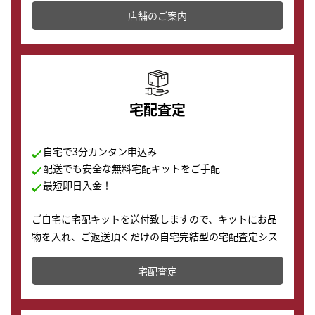
店舗を併設しており、下取りに出してお得に新しい時計
店舗のご案内
の購入もできます♪
宅配査定
自宅で3分カンタン申込み
配送でも安全な無料宅配キットをご手配
最短即日入金！
ご自宅に宅配キットを送付致しますので、キットにお品
物を入れ、ご返送頂くだけの自宅完結型の宅配査定シス
テムです。
宅配査定
配送でも簡単&安全に査定・買取に出すことが可能で
す。