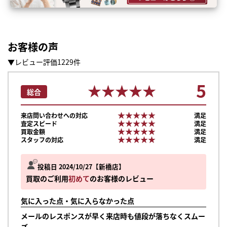
お客様の声
▼レビュー評価1229件
5
★★★★★
★★★★★
総合
★★★★★
★★★★★
来店問い合わせへの対応
満足
★★★★★
★★★★★
査定スピード
満足
★★★★★
★★★★★
買取金額
満足
★★★★★
★★★★★
スタッフの対応
満足
投稿日 2024/10/27
新橋店
買取のご利用
初めて
のお客様のレビュー
気に入った点・気に入らなかった点
メールのレスポンスが早く来店時も値段が落ちなくスムー