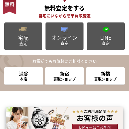
無料査定
をする
オンライン
LINE
宅配
査定
査定
査定
お電話でもお気軽にご相談ください
渋谷
新宿
新橋
本店
買取ショップ
買取ショップ