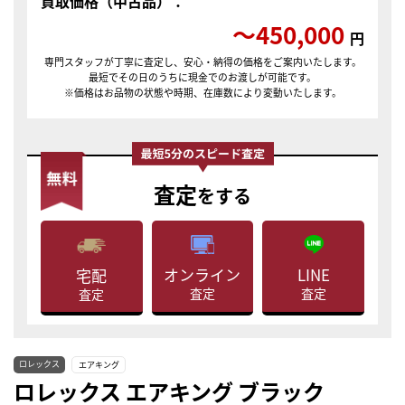
買取価格（中古品）：
〜450,000
円
専門スタッフが丁寧に査定し、安心・納得の価格をご案内いたします。
最短でその日のうちに現金でのお渡しが可能です。
※価格はお品物の状態や時期、在庫数により変動いたします。
査定
をする
LINE
オンライン
宅配
査定
査定
査定
ロレックス
エアキング
ロレックス エアキング ブラック