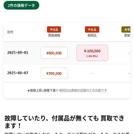
2件の価格データ
中古品
中古品
未使用
日付
買取価格
前回比
買取価
¥-100,000
－
¥600,000
2025-09-01
（-14.3%）
－
－
¥700,000
2025-08-07
+
-
価格上昇
価格下落
※ 前回比は直前の記録日との比較です
故障していたり、付属品が無くても 買取でき
ます！