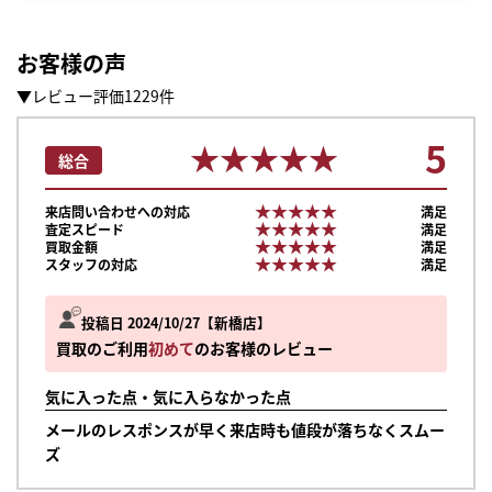
お客様の声
▼レビュー評価1229件
5
★★★★★
★★★★★
総合
★★★★★
★★★★★
来店問い合わせへの対応
満足
★★★★★
★★★★★
査定スピード
満足
★★★★★
★★★★★
買取金額
満足
★★★★★
★★★★★
スタッフの対応
満足
投稿日 2024/10/27
新橋店
買取のご利用
初めて
のお客様のレビュー
気に入った点・気に入らなかった点
メールのレスポンスが早く来店時も値段が落ちなくスムー
まずは
ズ
かんたん30秒でお試し査定