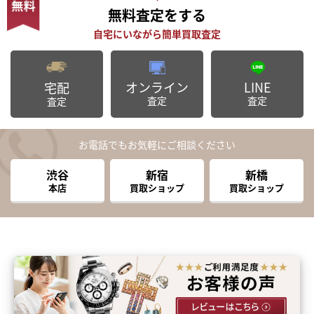
無料査定
をする
オンライン
LINE
宅配
査定
査定
査定
お電話でもお気軽にご相談ください
渋谷
新宿
新橋
本店
買取ショップ
買取ショップ