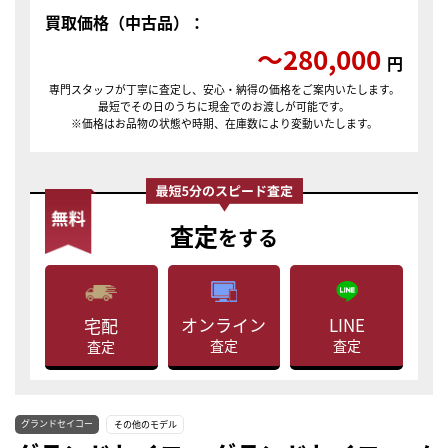
買取価格（中古品）：
〜280,000
円
専門スタッフが丁寧に査定し、安心・納得の価格をご案内いたします。
最短でその日のうちに現金でのお渡しが可能です。
※価格はお品物の状態や時期、在庫数により変動いたします。
査定
をする
LINE
オンライン
宅配
査定
査定
査定
グランドセイコー
その他のモデル