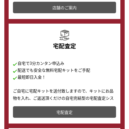
その場で現金買取致します。渋谷本店では、時計販売の
店舗を併設しており、下取りに出してお得に新しい時計
店舗のご案内
の購入もできます♪
宅配査定
自宅で3分カンタン申込み
配送でも安全な無料宅配キットをご手配
最短即日入金！
ご自宅に宅配キットを送付致しますので、キットにお品
物を入れ、ご返送頂くだけの自宅完結型の宅配査定シス
テムです。
宅配査定
配送でも簡単&安全に査定・買取に出すことが可能で
す。