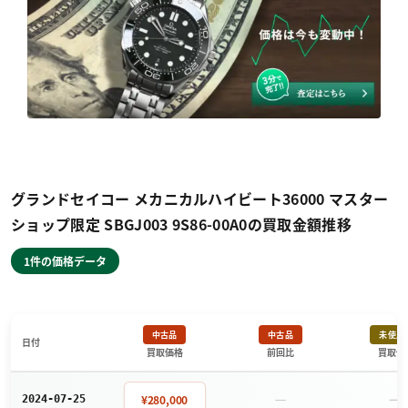
グランドセイコー メカニカルハイビート36000 マスター
ショップ限定 SBGJ003 9S86-00A0の買取金額推移
1件の価格データ
中古品
中古品
未使用
日付
買取価格
前回比
買取価
－
－
¥280,000
2024-07-25